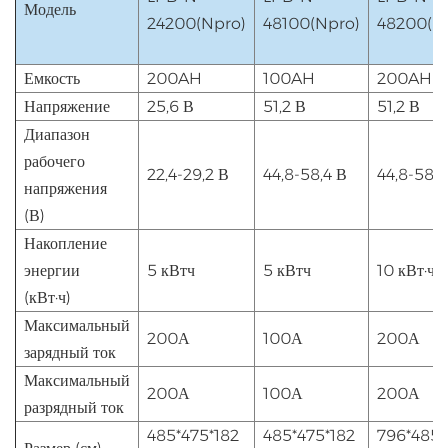
Модель
24200(Npro)
48100(Npro)
48200(N
Емкость
200AH
100AH
200AH
Напряжение
25,6 В
51,2 В
51,2 В
Диапазон
рабочего
22,4-29,2 В
44,8-58,4 В
44,8-58,4
напряжения
(В)
Накопление
энергии
5 кВтч
5 кВтч
10 кВт·ч
(кВт·ч)
Максимальный
200А
100А
200А
зарядный ток
Максимальный
200А
100А
200А
разрядный ток
485*475*182
485*475*182
796*485*