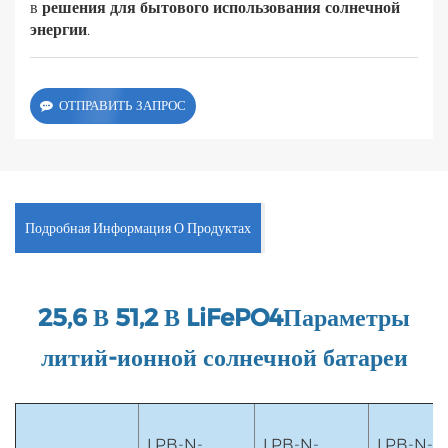
в
решения для бытового использования солнечной
энергии
.
ОТПРАВИТЬ ЗАПРОС
Подробная Информация О Продуктах
25,6 В 51,2 В
LiFePO4
Параметры
литий-ионной солнечной батареи
LPB-N-
LPB-N-
LPB-N-