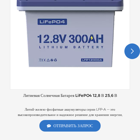
Литиевая Солнечная Батарея LiFePO4 12,8 В 25,6 В
Литий-железо-фосфатные аккумуляторы серии LFP-A — это
высокопроизводительное и надежное решение для хранения энергии,
ко
разработанное компанией Anern для обеспечения исключительной
безопасности, длительного срока службы и стабильной работы в различных
ОТПРАВИТЬ ЗАПРОС
сценариях электропитания. Серия предлагает несколько вариантов исполнения
гл
с емкостью хранения энергии от 1280 Вт·ч до 3840 Вт·ч, удовлетворяя
п