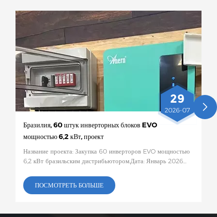
29
2026-07
Бразилия, 60 штук инверторных блоков EVO
мощностью 6,2 кВт, проект
Название проекта: Закупка 60 инверторов EVO мощностью
6,2 кВт бразильским дистрибьютором.Дата: Январь 2026
г.Место реализации проекта:Бразилия Количество и
конкретная конфигурация: 60 солнечных инверторов EVO
ПОСМОТРЕТЬ БОЛЬШЕ
мощностью 6,2 кВтОписание проекта:Эта партия из 60
солнечных инверторов EVO мощностью 6,2 кВт будет
отправлена ​​в Бразилию для использования в проектах по